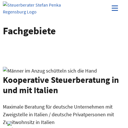
Skip
to
content
ermenü
Fachgebiete
eigen
ermenü
eigen
ermenü
eigen
ermenü
eigen
ermenü
Kooperative Steuerberatung in
eigen
und mit Italien
ermenü
Maximale Beratung für deutsche Unternehmen mit
eigen
Zweigstelle in Italien / deutsche Privatpersonen mit
Zweitwohnsitz in Italien