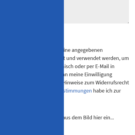
* Pflichtfeld
Ich willige ein, dass meine angegebenen
Kontaktdaten gespeichert und verwendet werden, um
mit mir schriftlich, telefonisch oder per E-Mail in
Kontakt zu treten. Ich kann meine Einwilligung
jederzeit widerrufen. Die Hinweise zum Widerrufsrecht
sowie die
Datenschutzbestimmungen
habe ich zur
Kenntnis genommen.
Bitte geben Sie den Text aus dem Bild hier ein...