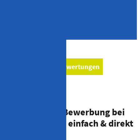
Erbschaftsteuer/Schenkungssteuer,
Umwandlungssteuerrecht, Einkommensteuererklärungen,
Digitalisierung u.v.m.
zu den Google Bewertungen
Deine Online-Bewerbung bei
Stefan Penka – einfach & direkt