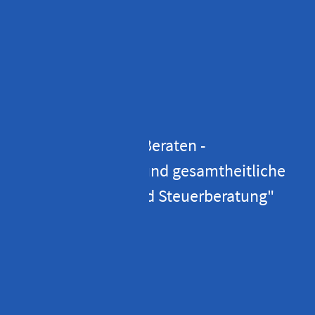
ADRESSE
Stefan Penka
Steuerberatungsgesellschaft mbH
Cranachweg 3
93051 Regensburg
KONTAKTIEREN SIE UNS
Telefon
09 41 / 595 40 – 0
Telefax 09 41 / 595 40 – 13
info@penka-stb.de
ÖFFNUNGSZEITEN
Montag, Dienstag und Donnerstag