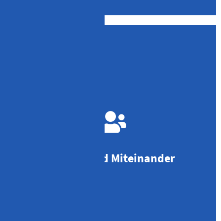
Ein besonderes gutes Betriebsklima ist mir als Kanzlei-
Inhaber und Chef sehr wichtig wie auch Wertschätzung:
vertrauliche Gespräche zwischen Chef und Mitarbeiter
wöchentliche Mitarbeiterbesprechung
Zusammenhalt unter Kollegen
persönliches Feedback
Mensch und Miteinander
Teamevents
Vereinbarkeit von Beruf und Familie
harmonisches Miteinander