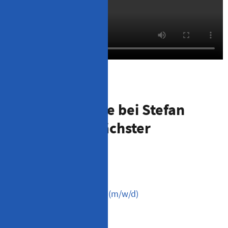
Stellenangebote bei Stefan
Penka – dein nächster
Karriereschritt
Steuerberater (m/w/d)
Sekretär/Teamassistent (m/w/d)
Steuerfachkraft (m/w/d)