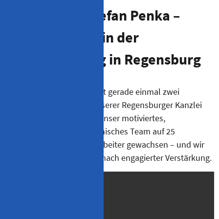
Arbeiten bei Stefan Penka –
Deine Karriere in der
Steuerberatung in Regensburg
Seit der Gründung 1995 mit gerade einmal zwei
Mitarbeitern hat sich in unserer Regensburger Kanzlei
viel getan. Inzwischen ist unser motiviertes,
kompetentes und sympathisches Team auf 25
Mitarbeiterinnen und Mitarbeiter gewachsen – und wir
sind immer auf der Suche nach engagierter Verstärkung.