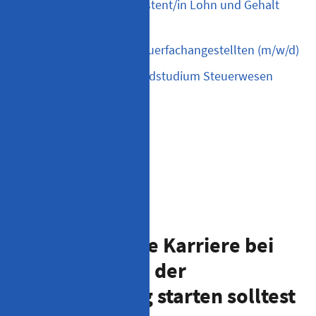
Lohnfachkraft/Fachassistent/in Lohn und Gehalt
(m/w/d)
Auszubildende zum Steuerfachangestellten (m/w/d)
Duales Studium/Verbundstudium Steuerwesen
Aus- und Weiterbildung
Minijob
Initiativbewerbung
Warum du deine Karriere bei
Stefan Penka in der
Steuerberatung starten solltest