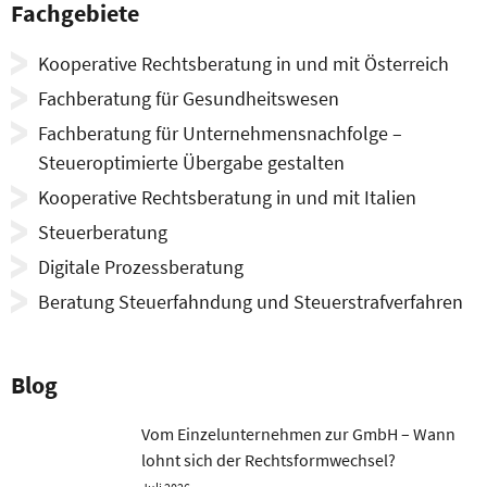
Fachgebiete
Kooperative Rechtsberatung in und mit Österreich
Fachberatung für Gesundheitswesen
Fachberatung für Unternehmensnachfolge –
Steueroptimierte Übergabe gestalten
Kooperative Rechtsberatung in und mit Italien
ermenü
Steuerberatung
eigen
ermenü
Digitale Prozessberatung
eigen
Beratung Steuerfahndung und Steuerstrafverfahren
ermenü
eigen
ermenü
eigen
Blog
Vom Einzelunternehmen zur GmbH – Wann
ermenü
lohnt sich der Rechtsformwechsel?
eigen