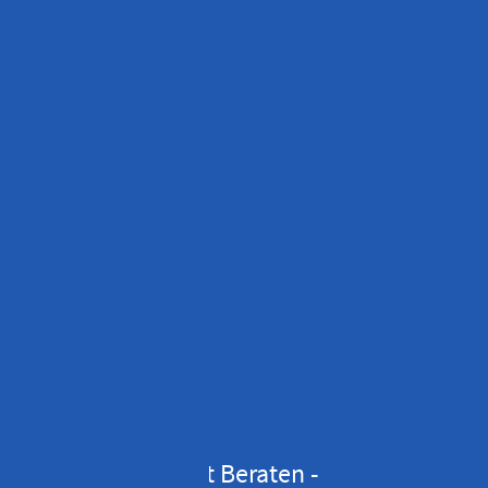
�Grenzenlos Gut Beraten -