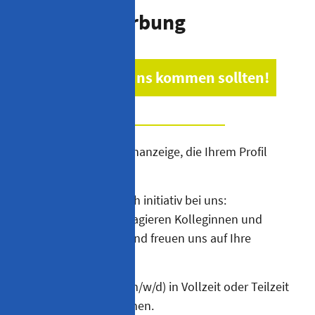
Initiativbewerbung
Warum Sie zu uns kommen sollten!
Sie finden keine Stellenanzeige, die Ihrem Profil
entspricht?
Bewerben Sie sich doch initiativ bei uns:
Wir sind immer an engagieren Kolleginnen und
Kollegen interessiert und freuen uns auf Ihre
Bewerbung.
Auch Quereinsteiger (m/w/d) in Vollzeit oder Teilzeit
sind herzlich willkommen.