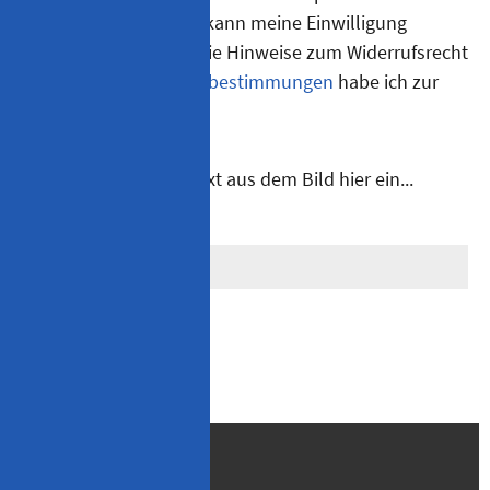
Kontakt zu treten. Ich kann meine Einwilligung
jederzeit widerrufen. Die Hinweise zum Widerrufsrecht
sowie die
Datenschutzbestimmungen
habe ich zur
Kenntnis genommen.
Bitte geben Sie den Text aus dem Bild hier ein...