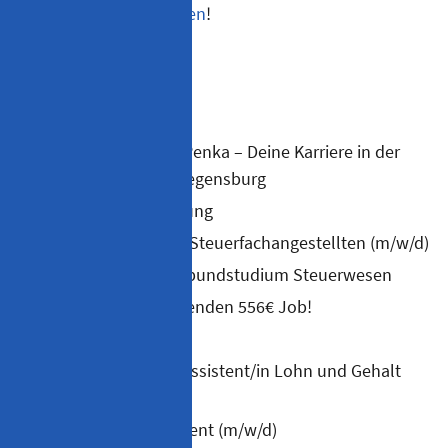
Bewerbungschat starten
!
Karriere
Arbeiten bei Stefan Penka – Deine Karriere in der
Steuerberatung in Regensburg
Aus- und Weiterbildung
Auszubildende zum Steuerfachangestellten (m/w/d)
Duales Studium/Verbundstudium Steuerwesen
Finden Sie den passenden 556€ Job!
Initiativbewerbung
Lohnfachkraft/Fachassistent/in Lohn und Gehalt
(m/w/d)
Sekretär/Teamassistent (m/w/d)