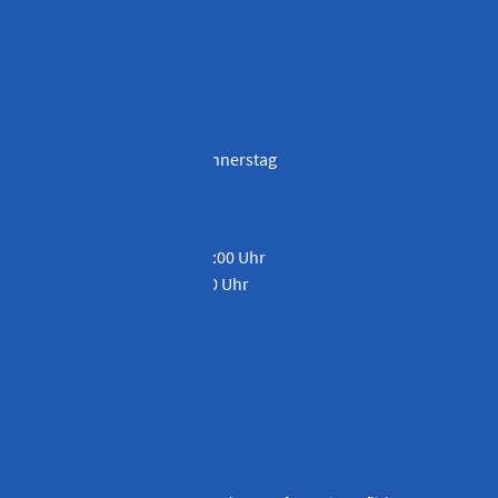
Telefax 09 41 / 595 40 – 13
info@penka-stb.de
ÖFFNUNGSZEITEN
Montag, Dienstag und Donnerstag
08:00 bis 12:00 Uhr und
13:00 bis 16:00 Uhr
Mittwoch von 08:00 bis 12:00 Uhr
Freitag von 08:00 bis 13:00 Uhr
Und nach Vereinbarung