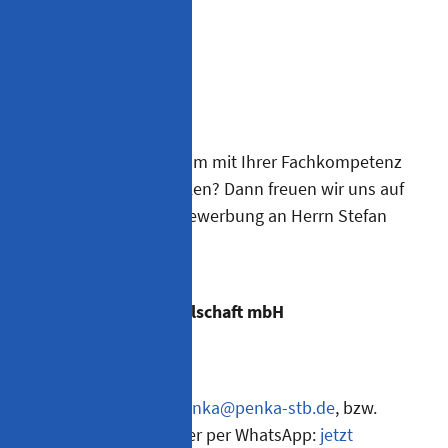
Kontakt
Sie möchten unser Team mit Ihrer Fachkompetenz
und Erfahrung verstärken? Dann freuen wir uns auf
Ihre aussagekräftige Bewerbung an Herrn Stefan
Penka:
Stefan Penka
Steuerberatungsgesellschaft mbH
Cranachweg 3
93051 Regensburg
oder per E-Mail an
s.penka@penka-stb.de
, bzw.
Online-Bewerbung oder per WhatsApp:
jetzt