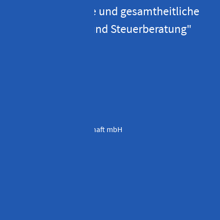
Vorausschauende und gesamtheitliche
Unternehmens- und Steuerberatung"
Stefan Penka
ADRESSE
Stefan Penka
Steuerberatungsgesellschaft mbH
Cranachweg 3
93051 Regensburg
KONTAKTIEREN SIE UNS
Telefon
09 41 / 595 40 – 0