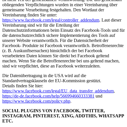
obliegenden Verpflichtungen wurden in einer Vereinbarung über
gemeinsame Verarbeitung festgehalten. Den Wortlaut der
Vereinbarung finden Sie unter:
https://www.facebook.com/legal/controller_addendum
. Laut dieser
Vereinbarung sind wir für die Erteilung der
Datenschutzinformationen beim Einsatz des Facebook-Tools und für
die datenschutzrechtlich sichere Implementierung des Tools auf
unserer Website verantwortlich. Für die Datensicherheit der
Facebook- Produkte ist Facebook verantwortlich. Betroffenenrechte
(z. B. Auskunftsersuchen) hinsichtlich der bei Facebook
verarbeiteten Daten können Sie direkt bei Facebook geltend
machen. Wenn Sie die Betroffenenrechte bei uns geltend machen,
sind wir verpflichtet, diese an Facebook weiterzuleiten.
Die Datenübertragung in die USA wird auf die
Standardvertragsklauseln der EU-Kommission gestützt.
Details finden Sie hier:
https://www.facebook.com/legal/EU_data_transfer_addendum
,
https://de-de.facebook.com/help/566994660333381
und
https://www.facebook.com/policy.php
.
SOCIAL PLUGINS VON FACEBOOK, TWITTER,
INSTAGRAM, PINTEREST, XING, ADDTHIS, WHATSAPP
ETC.