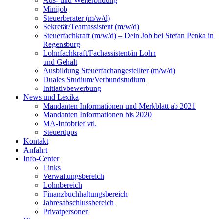
Aus- und Weiterbildung
Minijob
Steuerberater (m/w/d)
Sekretär/Teamassistent (m/w/d)
Steuerfachkraft (m/w/d) – Dein Job bei Stefan Penka in
Regensburg
Lohnfachkraft/Fachassistent/in Lohn
und Gehalt
Ausbildung Steuerfachangestellter (m/w/d)
Duales Studium/Verbundstudium
Initiativbewerbung
News und Lexika
Mandanten Informationen und Merkblatt ab 2021
Mandanten Informationen bis 2020
MA-Infobrief vtl.
Steuertipps
Kontakt
Anfahrt
Info-Center
Links
Verwaltungsbereich
Lohnbereich
Finanzbuchhaltungsbereich
Jahresabschlussbereich
Privatpersonen