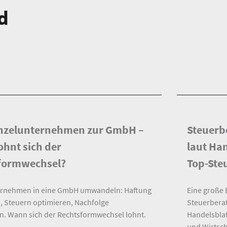
d
nzelunternehmen zur GmbH –
Steuerb
hnt sich der
laut Ha
formwechsel?
Top-Ste
ernehmen in eine GmbH umwandeln: Haftung
Eine große 
, Steuern optimieren, Nachfolge
Steuerbera
n. Wann sich der Rechtsformwechsel lohnt.
Handelsblat
und Wirtsch