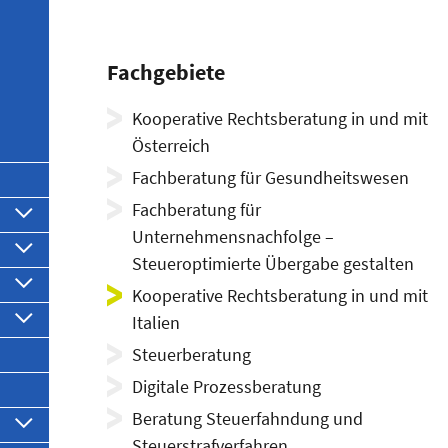
Fachgebiete
Kooperative Rechtsberatung in und mit
Österreich
Fachberatung für Gesundheitswesen
Fachberatung für
Untermenü
anzeigen
Unternehmensnachfolge –
Untermenü
anzeigen
Steueroptimierte Übergabe gestalten
Untermenü
Kooperative Rechtsberatung in und mit
anzeigen
Untermenü
Italien
anzeigen
Steuerberatung
Digitale Prozessberatung
Beratung Steuerfahndung und
Untermenü
anzeigen
Steuerstrafverfahren