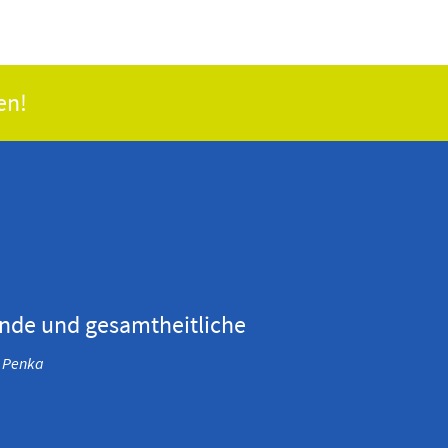
en!
nde und gesamtheitliche
 Penka