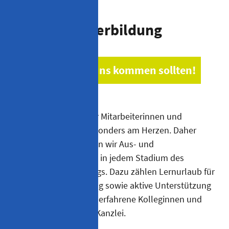
Wir unterstützen Sie
Aus- und Weiterbildung
Warum Sie zu uns kommen sollten!
Die Entwicklung unserer Mitarbeiterinnen und
Mitarbeiter liegt uns besonders am Herzen. Daher
fördern und unterstützen wir Aus- und
Weiterbildungswünsche in jedem Stadium des
persönlichen Werdegangs. Dazu zählen Lernurlaub für
die Prüfungsvorbereitung sowie aktive Unterstützung
und Hilfestellung durch erfahrene Kolleginnen und
Kollegen innerhalb der Kanzlei.