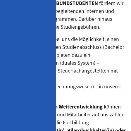
REALSCHÜLER
und
VERBUNDSTUDENTEN
fördern wir
zudem mit ausbildungsbegleitenden internen und
externen Schulungsprogrammen. Darüber hinaus
übernehmen wir auch die Studiengebühren.
ABITURIENTEN
haben bei uns die Möglichkeit, einen
international anerkannten Studienabschluss (Bachelor
of Arts) zu erlangen. Wir bieten dazu ein
Verbundstudium Steuern (duales System) –
Berufsausbildung zum/r Steuerfachangestellten mit
BWL Studium
(Fachrichtung Steuern/Rechnungswesen) – in unserer
Kanzlei an.
Auch bei der
beruflichen Weiterentwicklung
können
unsere Mitarbeiterinnen und Mitarbeiter auf uns zählen.
Gerne unterstützen wir die Fortbildung
zum/zur
Steuerfachwirt(in), Bilanzbuchhalter(in) oder