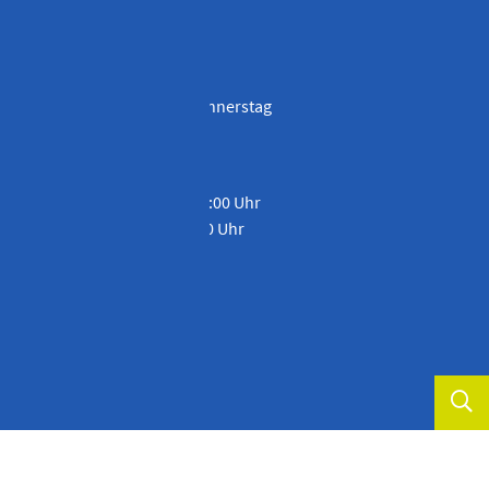
ÖFFNUNGSZEITEN
Montag, Dienstag und Donnerstag
08:00 bis 12:00 Uhr und
13:00 bis 16:00 Uhr
Mittwoch von 08:00 bis 12:00 Uhr
Freitag von 08:00 bis 13:00 Uhr
Und nach Vereinbarung
Impressum
DL-InfoV
Datenschutz
Informationspflichten
Links und Quellen
Anbieterkennzeichnung
� 2026. Copyright Stefan Penka Steuerberatung