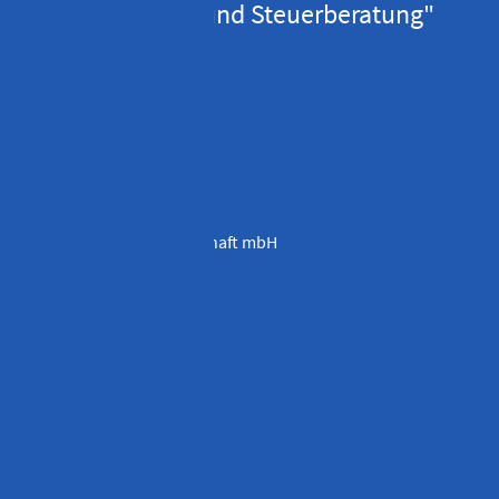
Unternehmens- und Steuerberatung"
Stefan Penka
ADRESSE
Stefan Penka
Steuerberatungsgesellschaft mbH
Cranachweg 3
93051 Regensburg
KONTAKTIEREN SIE UNS
Telefon
09 41 / 595 40 – 0
Telefax 09 41 / 595 40 – 13
info@penka-stb.de