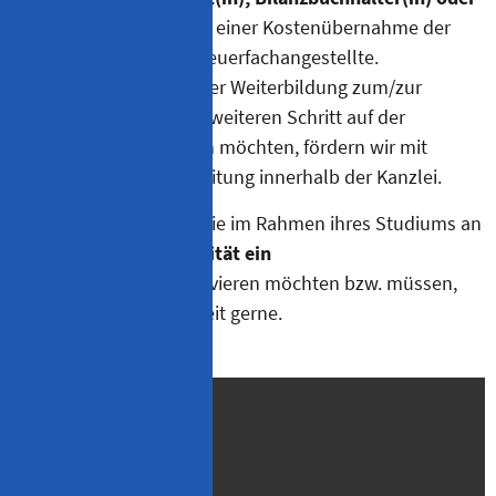
Fachberater(in)
in Form einer Kostenübernahme der
Studiengebühren für Steuerfachangestellte.
Mitarbeitende, die mit der Weiterbildung zum/zur
Steuerberater(in) einen weiteren Schritt auf der
Karriereleiter erklimmen möchten, fördern wir mit
aktiver Prüfungsvorbereitung innerhalb der Kanzlei.
Auch
BWL-Studenten
, die im Rahmen ihres Studiums an
einer
OTH oder Universität ein
Pflichtpraktikum
absolvieren möchten bzw. müssen,
unterstützen wir jederzeit gerne.